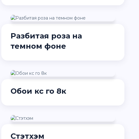
Разбитая роза на
темном фоне
Обои кс го 8к
Стэтхэм