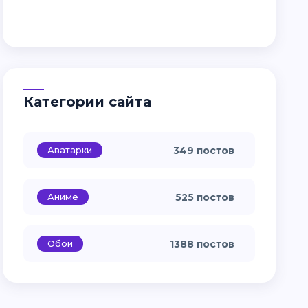
Категории сайта
Аватарки
349 постов
Аниме
525 постов
Обои
1388 постов