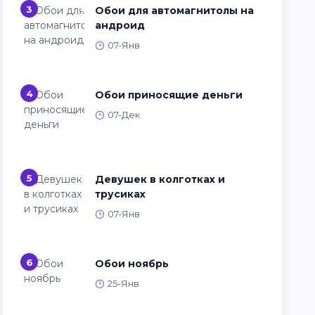
3
Обои для автомагнитолы на
андроид
07-Янв
4
Обои приносящие деньги
07-Дек
5
Девушек в колготках и
трусиках
07-Янв
6
Обои ноябрь
25-Янв