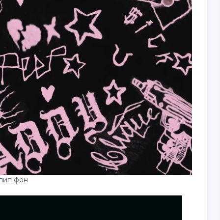
пип фон