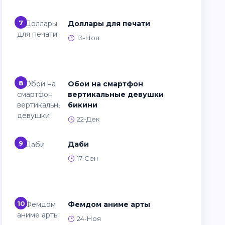
7
Доллары для печати
13-Ноя
8
Обои на смартфон
вертикальные девушки
бикини
22-Дек
9
Даби
17-Сен
10
Фемдом аниме арты
24-Ноя