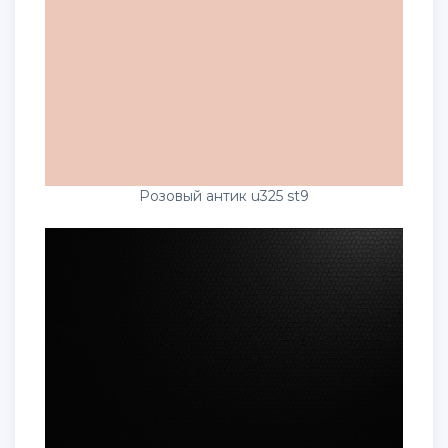
Розовый антик u325 st9