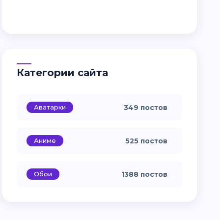
Категории сайта
Аватарки
349 постов
Аниме
525 постов
Обои
1388 постов