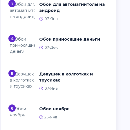
3
Обои для автомагнитолы на
андроид
07-Янв
4
Обои приносящие деньги
07-Дек
5
Девушек в колготках и
трусиках
07-Янв
6
Обои ноябрь
25-Янв