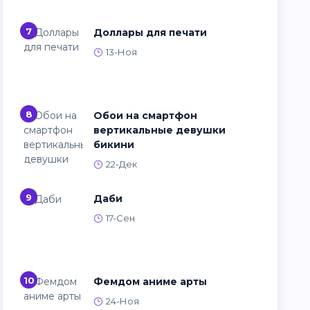
7
Доллары для печати
13-Ноя
8
Обои на смартфон
вертикальные девушки
бикини
22-Дек
9
Даби
17-Сен
10
Фемдом аниме арты
24-Ноя