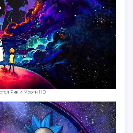
стол Рик и Морти HD