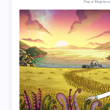
Рик и Морти н