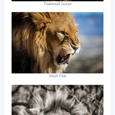
Львиный оскал
Злой Лев