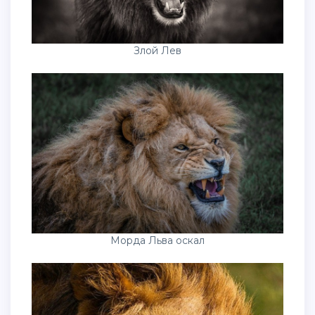
Злой Лев
Морда Льва оскал