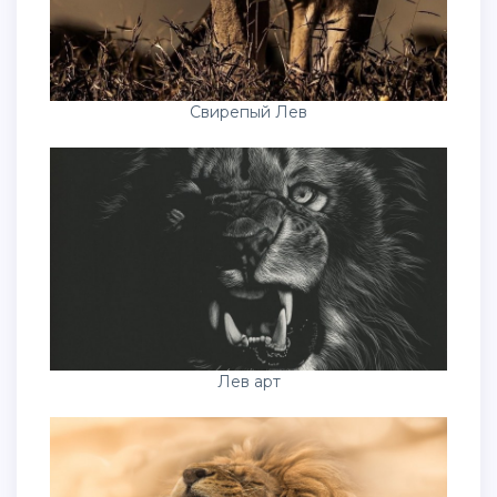
Свирепый Лев
Лев арт