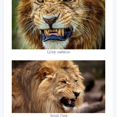
Шер хайвон
Злой Лев