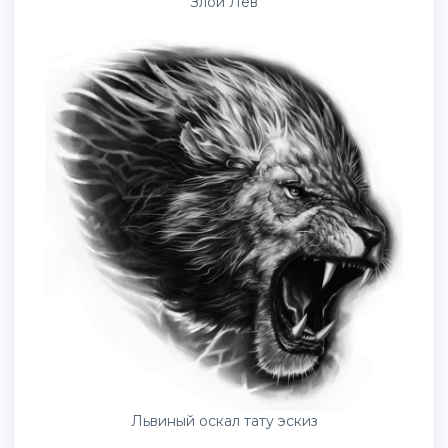
Злой Лев
Львиный оскал тату эскиз