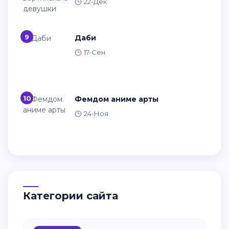
22-Дек
9
Даби
17-Сен
10
Фемдом аниме арты
24-Ноя
Категории сайта