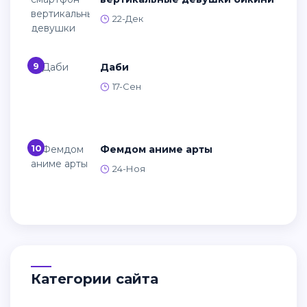
22-Дек
9
Даби
17-Сен
10
Фемдом аниме арты
24-Ноя
Категории сайта