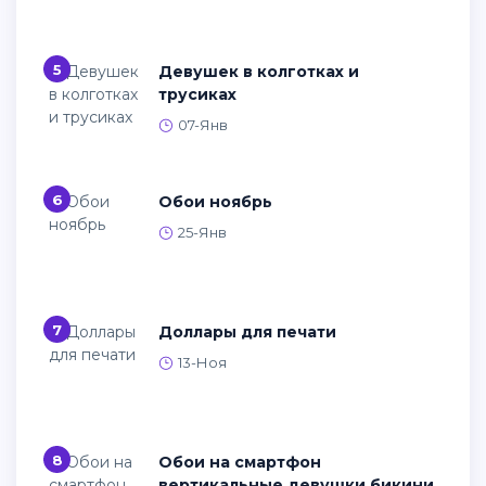
5
Девушек в колготках и
трусиках
07-Янв
6
Обои ноябрь
25-Янв
7
Доллары для печати
13-Ноя
8
Обои на смартфон
вертикальные девушки бикини