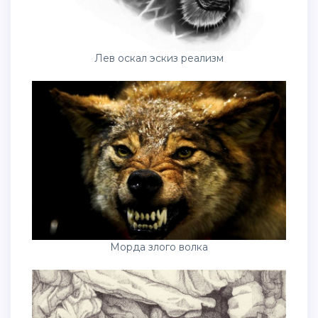
Лев оскал эскиз реализм
Морда злого волка