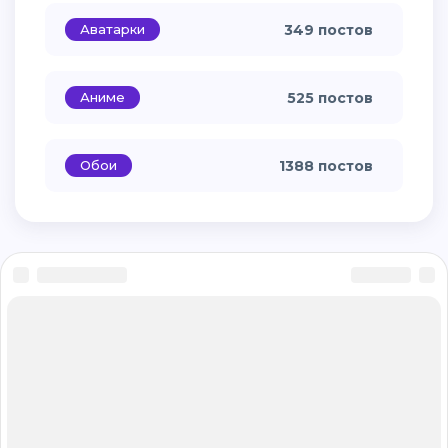
Аватарки
349 постов
Аниме
525 постов
Обои
1388 постов