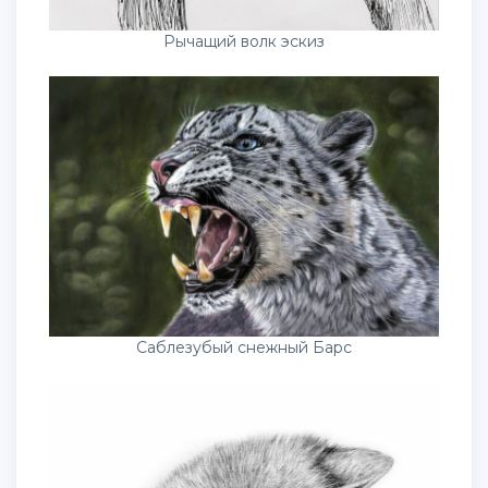
Рычащий волк эскиз
Саблезубый снежный Барс