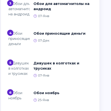
3
Обои для автомагнитолы на
андроид
07-Янв
4
Обои приносящие деньги
07-Дек
5
Девушек в колготках и
трусиках
07-Янв
6
Обои ноябрь
25-Янв