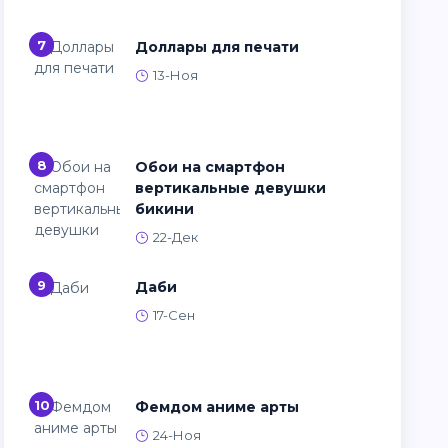
7
Доллары для печати
13-Ноя
8
Обои на смартфон
вертикальные девушки
бикини
22-Дек
9
Даби
17-Сен
10
Фемдом аниме арты
24-Ноя