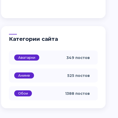
Категории сайта
Аватарки
349 постов
Аниме
525 постов
Обои
1388 постов