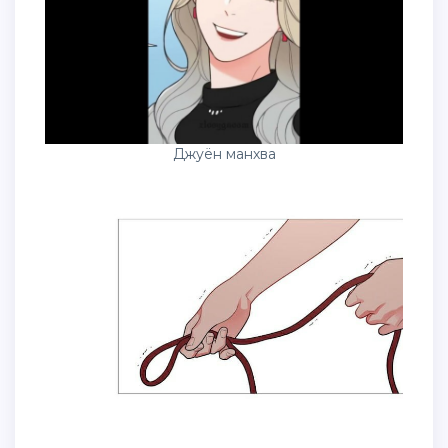
Джуён манхва