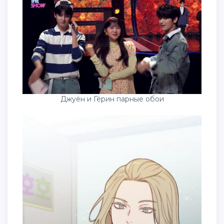
Джуён и Гёрин парные обои