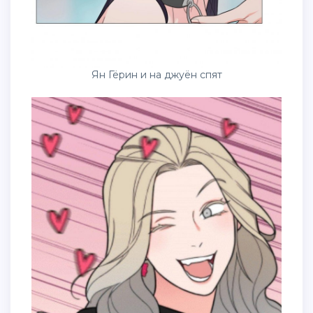
Ян Гёрин и на джуён спят