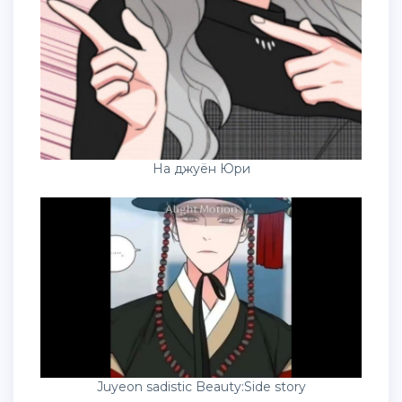
На джуён Юри
Juyeon sadistic Beauty:Side story