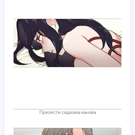
Прелести садизма манхва