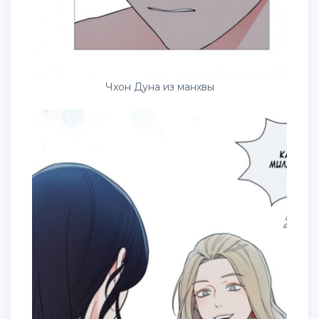
Чхон Дуна из манхвы