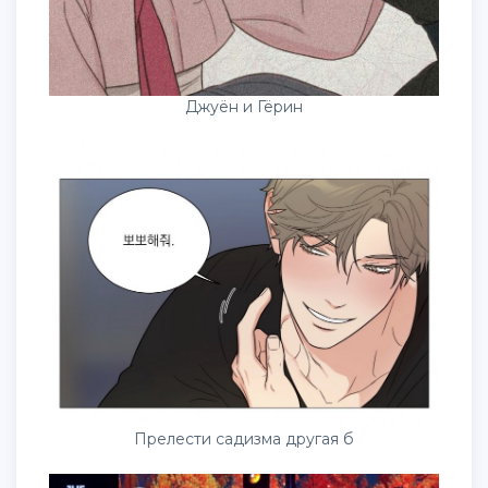
Джуён и Гёрин
Прелести садизма другая б