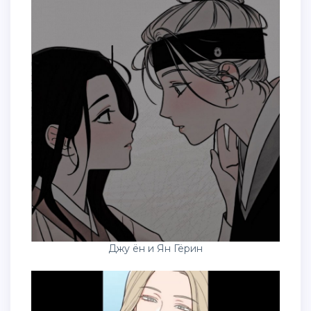
Джу ён и Ян Гёрин