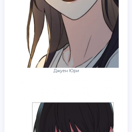
Джуен Юри