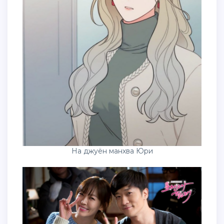
На джуён манхва Юри