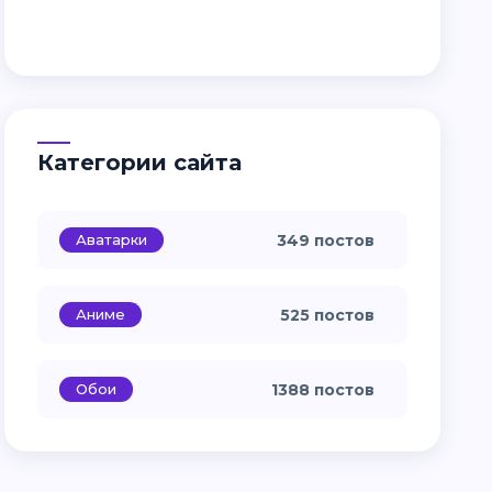
Категории сайта
Аватарки
349 постов
Аниме
525 постов
Обои
1388 постов