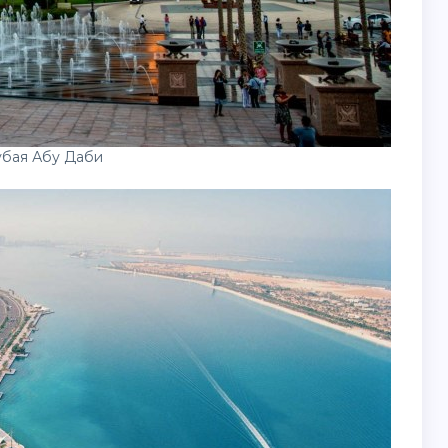
убая Абу Даби