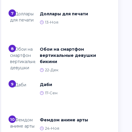
7
Доллары для печати
13-Ноя
8
Обои на смартфон
вертикальные девушки
бикини
22-Дек
9
Даби
17-Сен
10
Фемдом аниме арты
24-Ноя