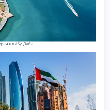
орниш в Абу-Даби