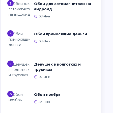
3
Обои для автомагнитолы на
андроид
07-Янв
4
Обои приносящие деньги
07-Дек
5
Девушек в колготках и
трусиках
07-Янв
6
Обои ноябрь
25-Янв