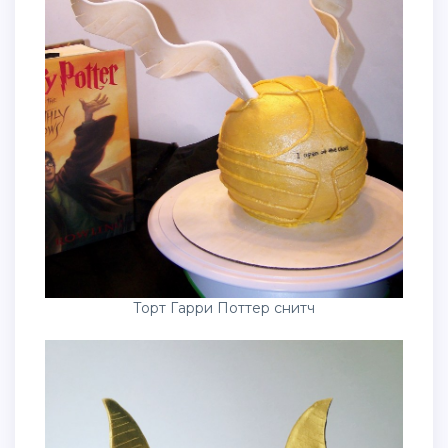
Торт Гарри Поттер снитч