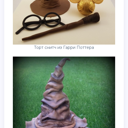
Торт снитч из Гарри Поттера