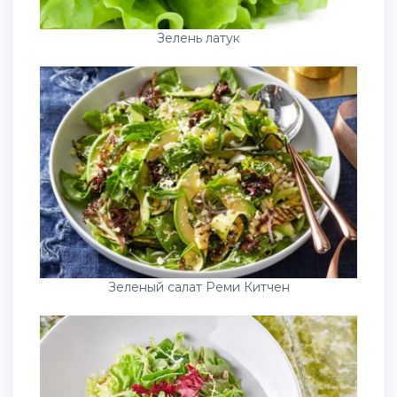
Зеленый салат Реми Китчен