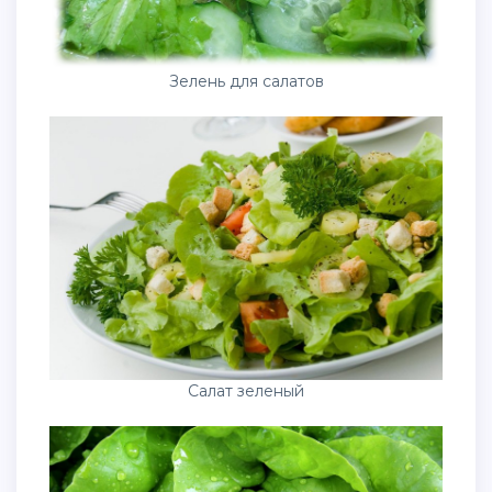
Салат зеленый