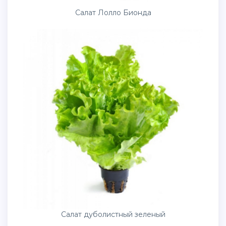
Салат дуболистный зеленый