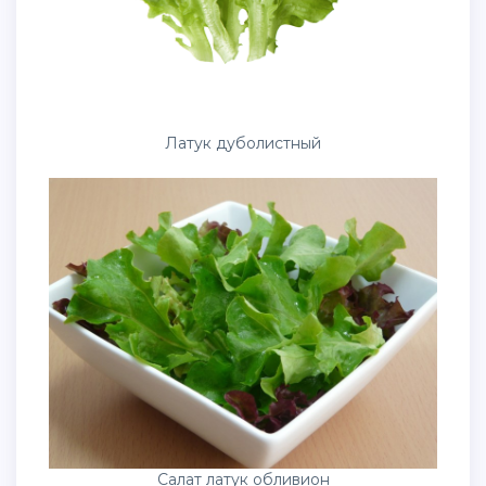
Латук дуболистный
Салат латук обливион