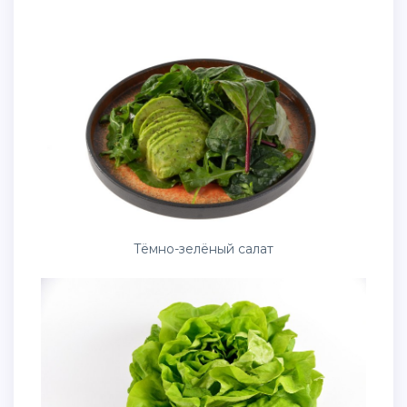
Тёмно-зелёный салат