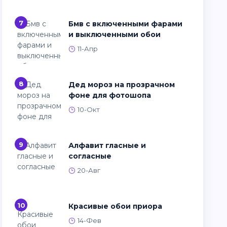
7
Бмв с включенными фарами
и выключенными обои
11-Апр
8
Дед мороз на прозрачном
фоне для фотошопа
10-Окт
9
Алфавит гласные и
согласные
20-Авг
10
Красивые обои приора
14-Фев