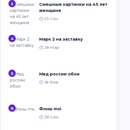
3
Смешные картинки на 45 лет
женщине
23-Сен
4
Марк 2 на заставку
28-Мар
5
Мвд россии обои
18-Фев
6
Фоны msi
28-Сен