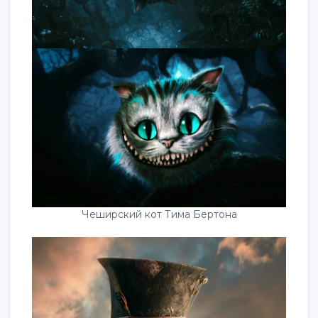
Чеширский кот Тима Бертона