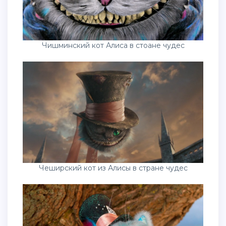
Чишминский кот Алиса в стоане чудес
Чеширский кот из Алисы в стране чудес