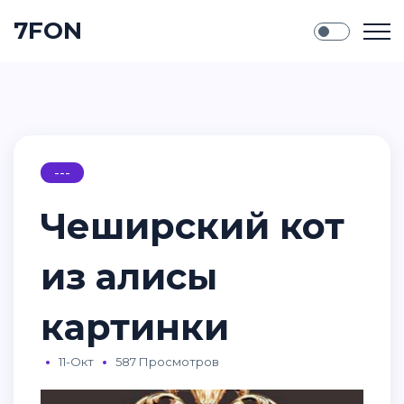
7FON
---
Чеширский кот
из алисы
картинки
11-Окт
587 Просмотров