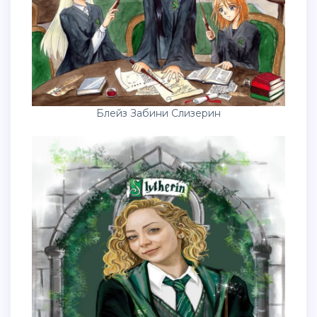
Блейз Забини Слизерин