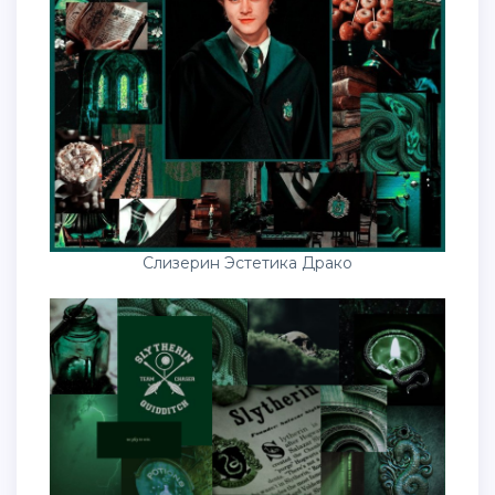
Слизерин Эстетика Драко