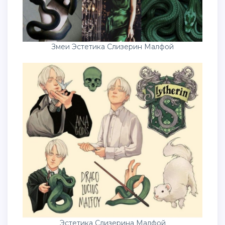
Змеи Эстетика Слизерин Малфой
Эстетика Слизерина Малфой