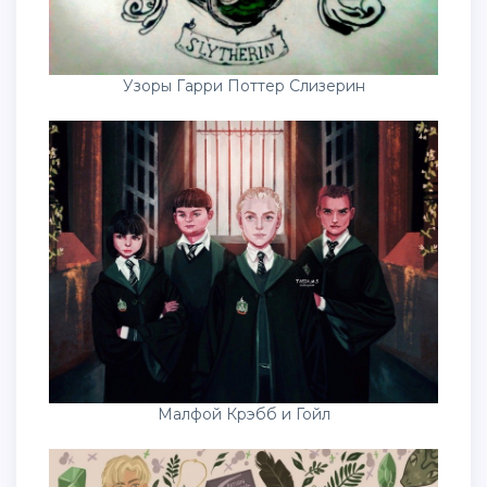
Узоры Гарри Поттер Слизерин
Малфой Крэбб и Гойл