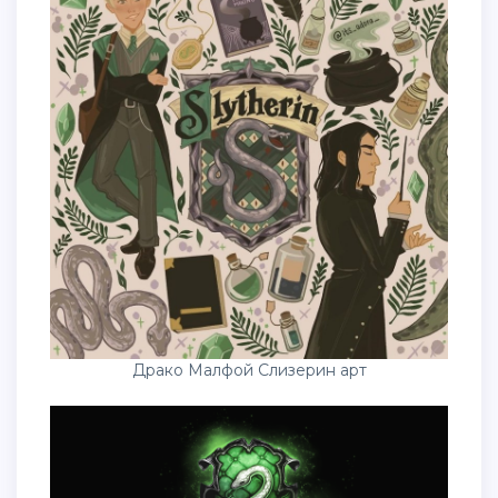
Драко Малфой Слизерин арт