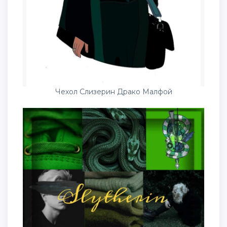
Чехол Слизерин Драко Малфой