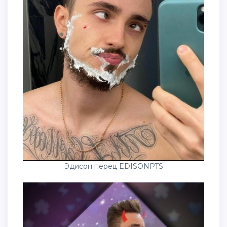
Эдисон перец EDISONPTS