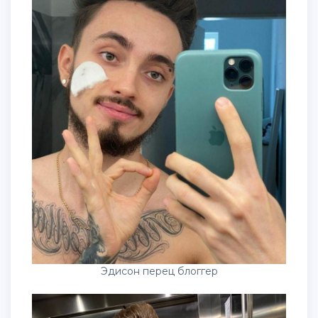
Эдисон перец блоггер