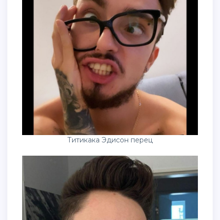
Титикака Эдисон перец