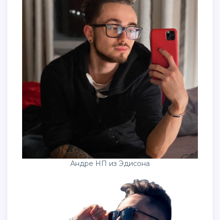
Андре НП из Эдисона