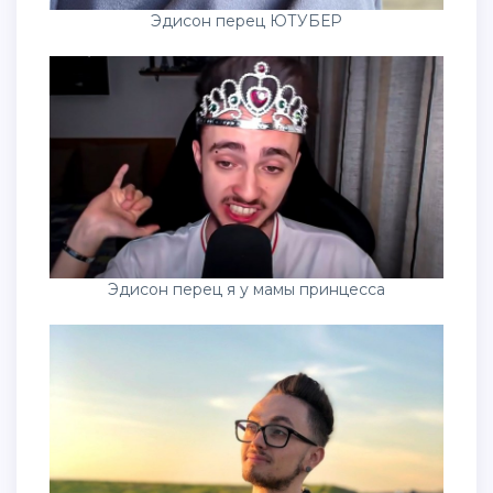
Эдисон перец ЮТУБЕР
Эдисон перец я у мамы принцесса