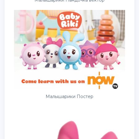
Малышарики Пандочка вектор
Малышарики Постер