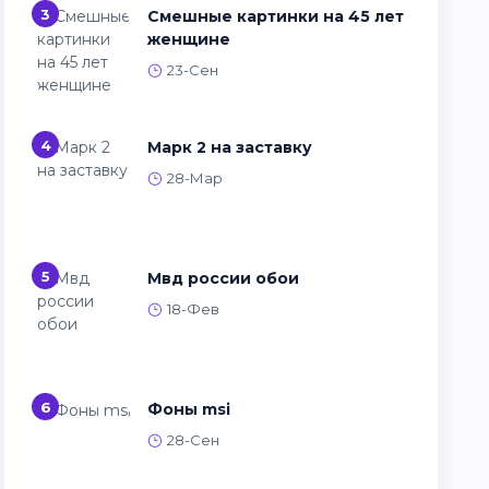
3
Смешные картинки на 45 лет
женщине
23-Сен
4
Марк 2 на заставку
28-Мар
5
Мвд россии обои
18-Фев
6
Фоны msi
28-Сен