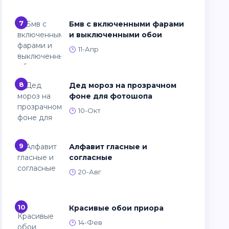
7
Бмв с включенными фарами
и выключенными обои
11-Апр
8
Дед мороз на прозрачном
фоне для фотошопа
10-Окт
9
Алфавит гласные и
согласные
20-Авг
10
Красивые обои приора
14-Фев