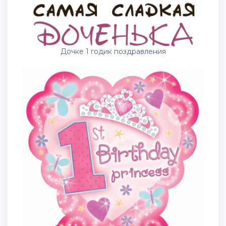
Дочке 1 годик поздравления