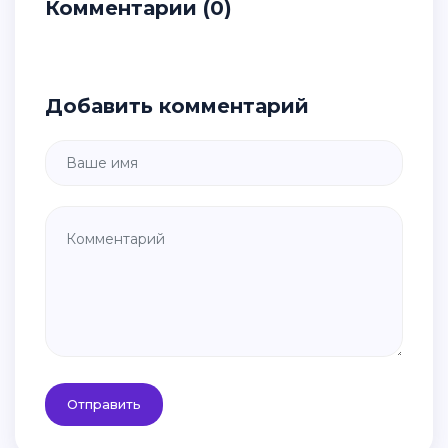
Предыдущая
Страстные объятия
Следующая
Алфавит латынь
Комментарии (0)