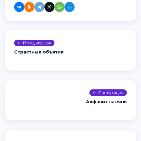
С днём рождения 1 год девочке
С годиком девочку
1 Годик девочке
Поздравления с днём рождения девочке один
год
Поздравления с днём рождения 1 годик для
девочки