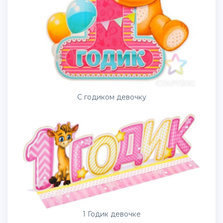
С годиком девочку
1 Годик девочке