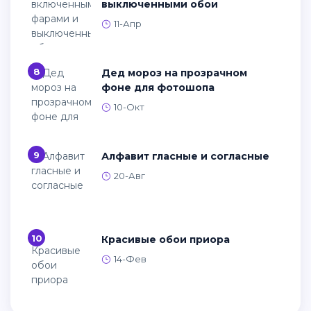
4
Марк 2 на заставку
28-Мар
5
Мвд россии обои
18-Фев
6
Фоны msi
28-Сен
7
Бмв с включенными фарами и
выключенными обои
11-Апр