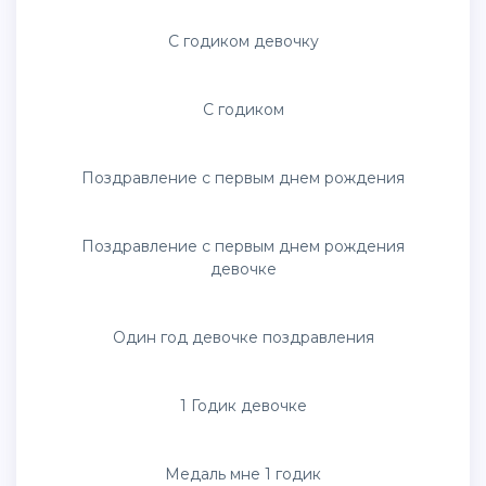
С годиком малышку
С днём рождения 1 год девочке
1 Годик девочке
С первым днем рождения
1 Годик девочке поздравления
1 Годик девочке поздравления
С годиком девочку