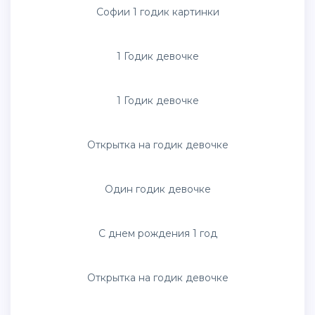
1 Годик девочке
1 Годик девочке
Годик девочке картинки
С годиком девочку
С днём рождения внученька 1 годик
Поздравление с первым днем рождения
Софии 1 годик картинки