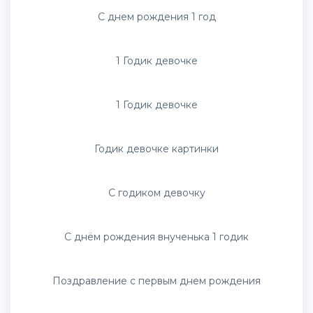
Поздравление с годиком
Поздравление с годиком
Один годик девочке
1 Годик девочке
Поздравление с годиком девочке
Поздравляю с днём рождения Дочки 1 годик
С днем рождения 1 год