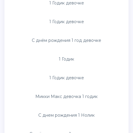
1 Годик девочке
1 Годик девочке
Открытка на годик девочке
Один годик девочке
С днем рождения 1 год
Открытка на годик девочке
1 Годик девочке