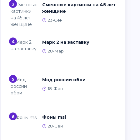
3
Смешные картинки на 45 лет
женщине
23-Сен
4
Марк 2 на заставку
28-Мар
5
Мвд россии обои
18-Фев
6
Фоны msi
28-Сен