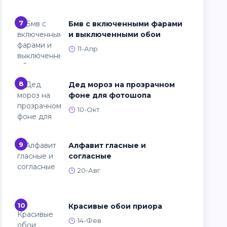
7
Бмв с включенными фарами
и выключенными обои
11-Апр
8
Дед мороз на прозрачном
фоне для фотошопа
10-Окт
9
Алфавит гласные и
согласные
20-Авг
10
Красивые обои приора
14-Фев