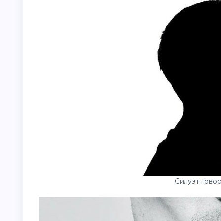
Силуэт гово