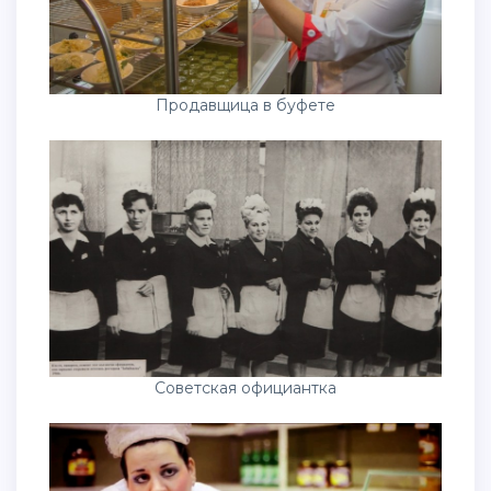
Продавщица в буфете
Советская официантка