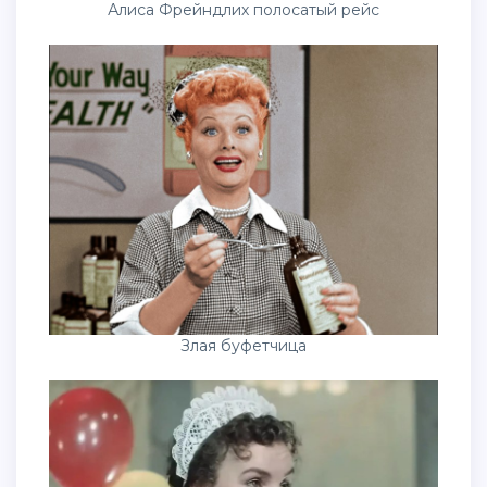
Алиса Фрейндлих полосатый рейс
Злая буфетчица