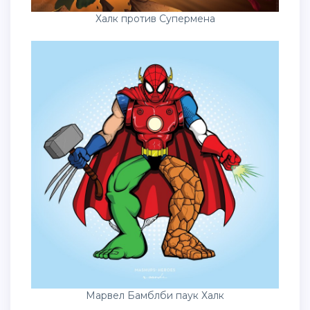
Халк против Супермена
Марвел Бамблби паук Халк