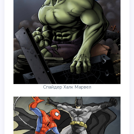
Спайдер Халк Марвел