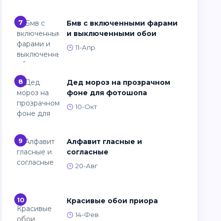
7
Бмв с включенными фарами
и выключенными обои
11-Апр
8
Дед мороз на прозрачном
фоне для фотошопа
10-Окт
9
Алфавит гласные и
согласные
20-Авг
10
Красивые обои приора
14-Фев