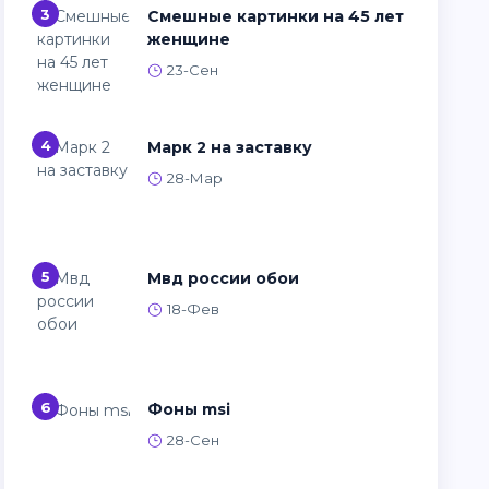
3
Смешные картинки на 45 лет
женщине
23-Сен
4
Марк 2 на заставку
28-Мар
5
Мвд россии обои
18-Фев
6
Фоны msi
28-Сен