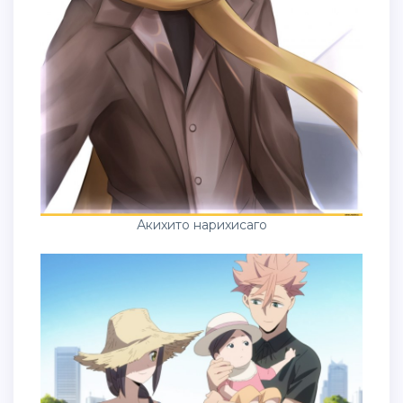
Акихито нарихисаго