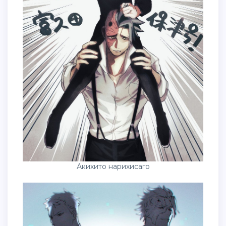
Акихито нарихисаго