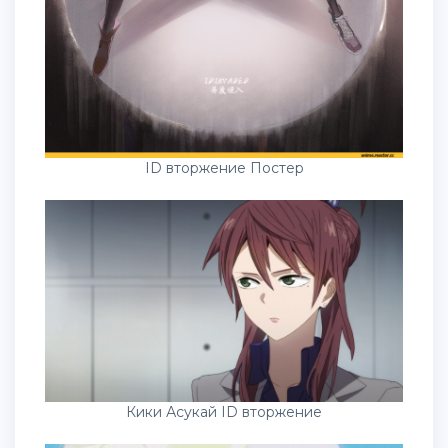
ID вторжение Постер
Кики Асукай ID вторжение