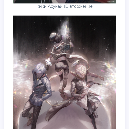
Кики Асукай ID вторжение