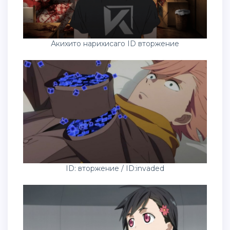
Акихито нарихисаго ID вторжение
ID: вторжение / ID:invaded