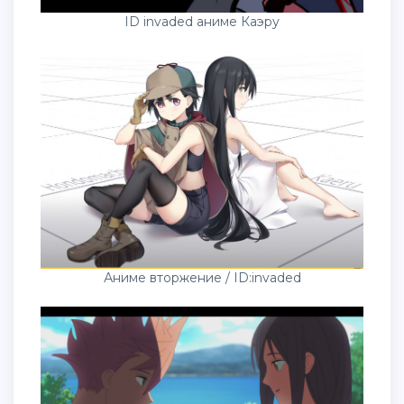
ID invaded аниме Каэру
Аниме вторжение / ID:invaded