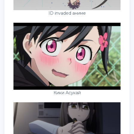
ID invaded аниме
Кики Асукай