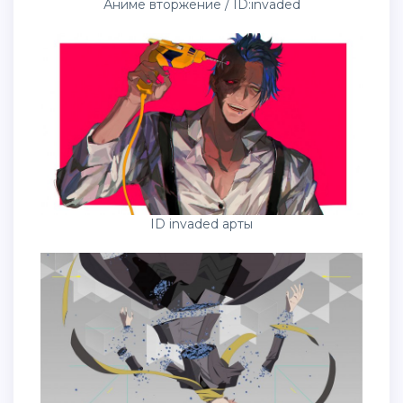
Аниме вторжение / ID:invaded
ID invaded арты