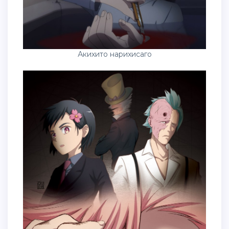
Акихито нарихисаго