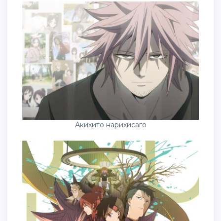
Акихито нарихисаго