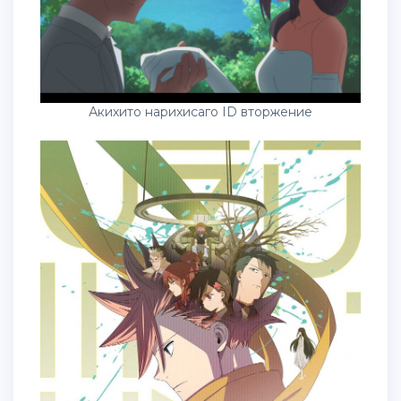
Акихито нарихисаго ID вторжение