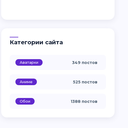
Категории сайта
Аватарки
349 постов
Аниме
525 постов
Обои
1388 постов