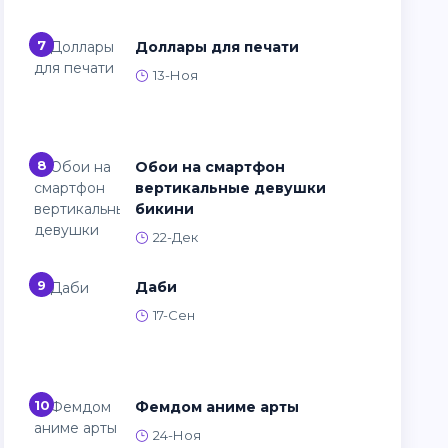
7
Доллары для печати
13-Ноя
8
Обои на смартфон
вертикальные девушки
бикини
22-Дек
9
Даби
17-Сен
10
Фемдом аниме арты
24-Ноя