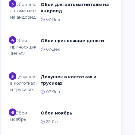
3
Обои для автомагнитолы на
андроид
07-Янв
4
Обои приносящие деньги
07-Дек
5
Девушек в колготках и
трусиках
07-Янв
6
Обои ноябрь
25-Янв