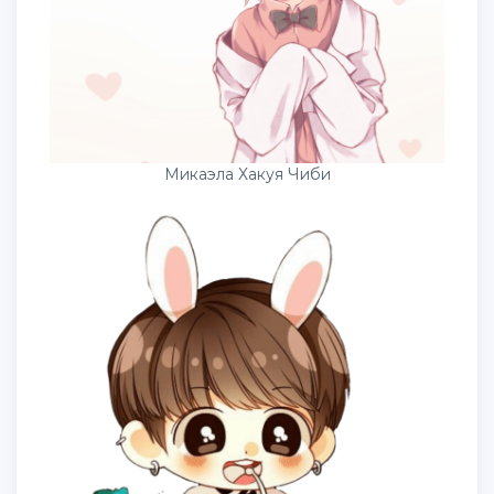
Микаэла Хакуя Чиби