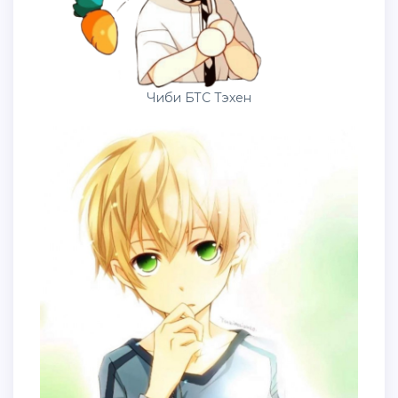
Чиби БТС Тэхен