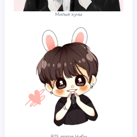
Милые куны
BTS anime Чиби