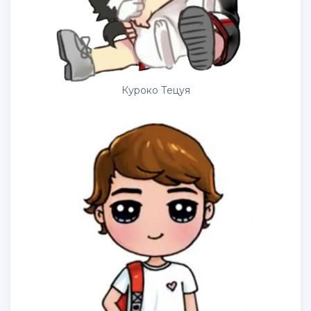
Куроко Тецуя