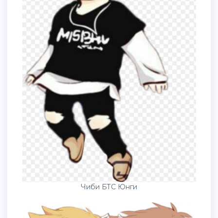
Чиби БТС Юнги