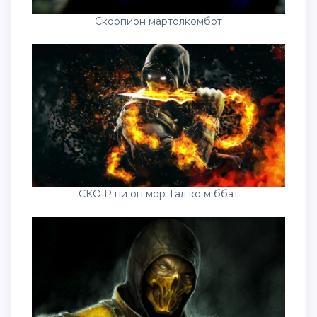
Скорпион мартолкомбот
СКО Р пи он мор Тал ко м ббат