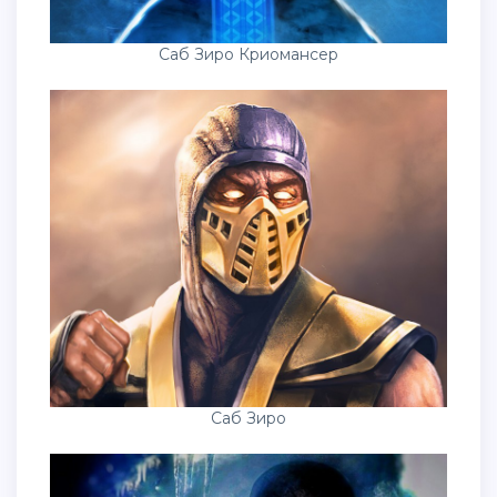
Саб Зиро Криомансер
Саб Зиро