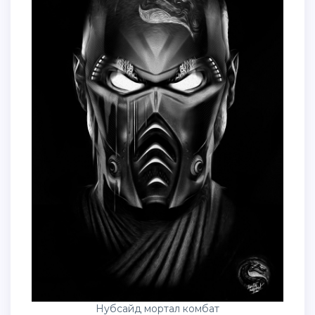
Нубсайд мортал комбат