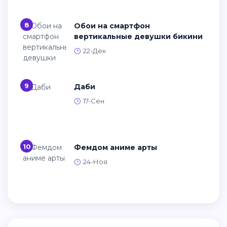
8
Обои на смартфон
вертикальные девушки бикини
22-Дек
9
Даби
17-Сен
10
Фемдом аниме арты
24-Ноя