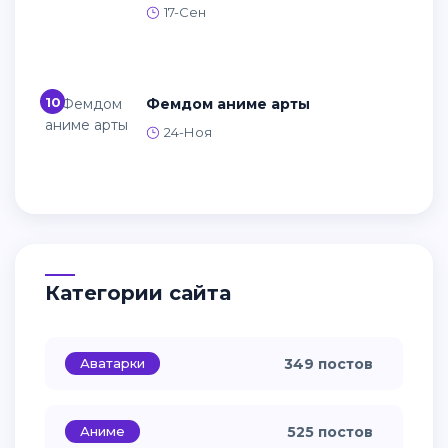
17-Сен
10
Фемдом аниме арты
24-Ноя
Категории сайта
Аватарки
349 постов
Аниме
525 постов