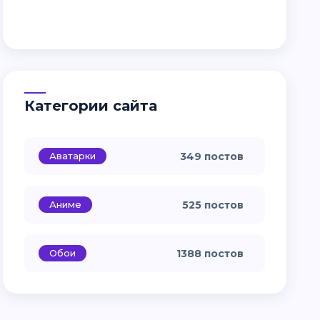
Категории сайта
Аватарки
349 постов
Аниме
525 постов
Обои
1388 постов