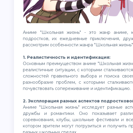
Аниме "Школьная жизнь" - это жанр аниме, 
подростков, их ежедневные приключения, друж
рассмотрим особенности жанра "Школьная жизнь" в
1. Реалистичность и идентификация:
Основным преимуществом аниме "Школьная жизнь
реалистичные ситуации, с которыми сталкиваются
сложностей правильного выбора и поиска свое
разнообразие проблем, с которыми сталкивают
почувствовать сопереживание и идентификацию.
2. Эксплорация разных аспектов подростково
Аниме "Школьная жизнь" исследует разные асп
дружбы и романтики. Оно показывает разли
соревнования, клубы, школьные фестивали и вс
котором зрители могут погрузиться и получить п
разных школьных средах.