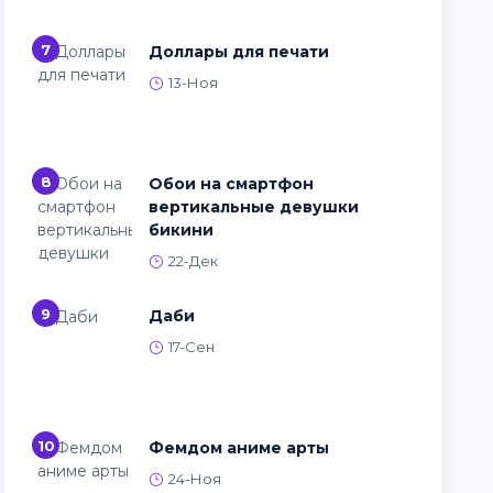
7
Доллары для печати
13-Ноя
8
Обои на смартфон
вертикальные девушки
бикини
22-Дек
9
Даби
17-Сен
10
Фемдом аниме арты
24-Ноя