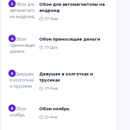
3
Обои для автомагнитолы на
андроид
07-Янв
4
Обои приносящие деньги
07-Дек
5
Девушек в колготках и
трусиках
07-Янв
6
Обои ноябрь
25-Янв