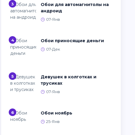
3
Обои для автомагнитолы на
андроид
07-Янв
4
Обои приносящие деньги
07-Дек
5
Девушек в колготках и
трусиках
07-Янв
6
Обои ноябрь
25-Янв