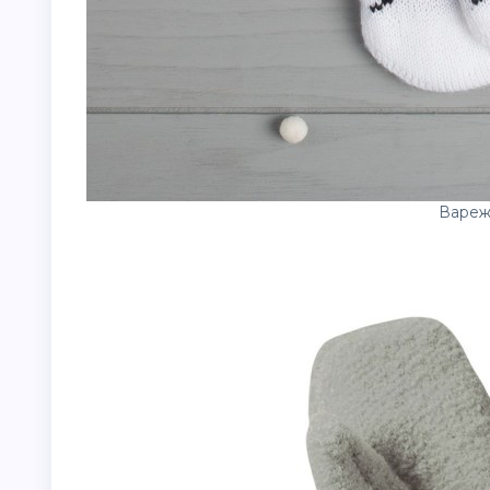
Вареж