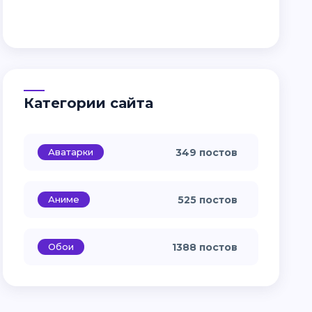
Категории сайта
Аватарки
349 постов
Аниме
525 постов
Обои
1388 постов