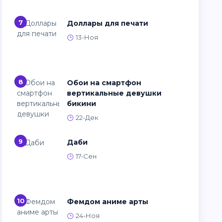
7
Доллары для печати
13-Ноя
8
Обои на смартфон
вертикальные девушки
бикини
22-Дек
9
Даби
17-Сен
10
Фемдом аниме арты
24-Ноя