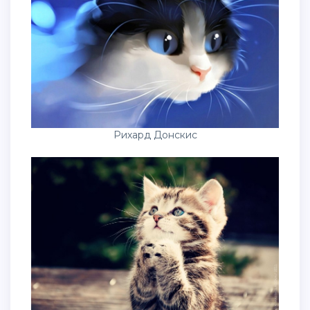
Рихард Донскис