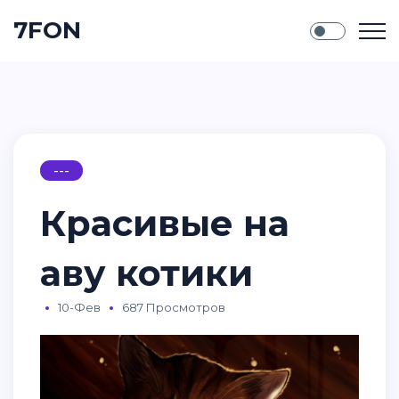
7FON
---
Красивые на
аву котики
10-Фев
687 Просмотров