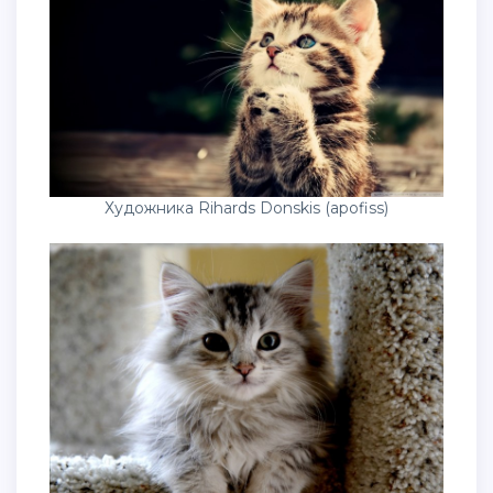
Художника Rihards Donskis (apofiss)