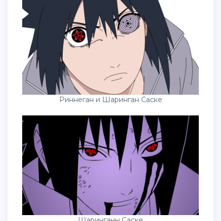
Риннеган и Шаринган Саске
Шаринганы Саске