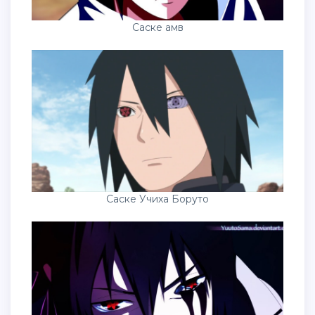
Саске амв
Саске Учиха Боруто