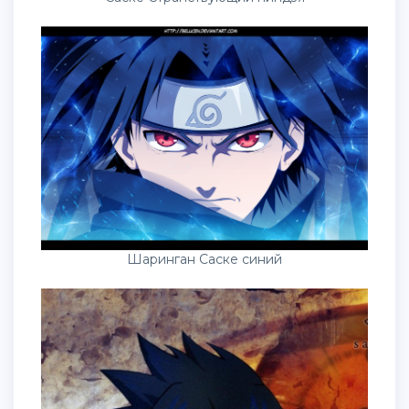
Шаринган Саске синий