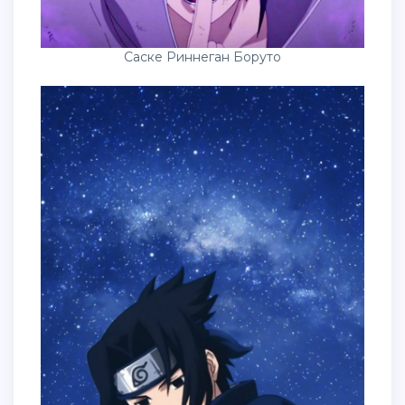
Саске Риннеган Боруто