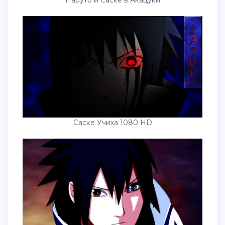
Наруто и Саске в Акацуки
Саске Учиха 1080 HD