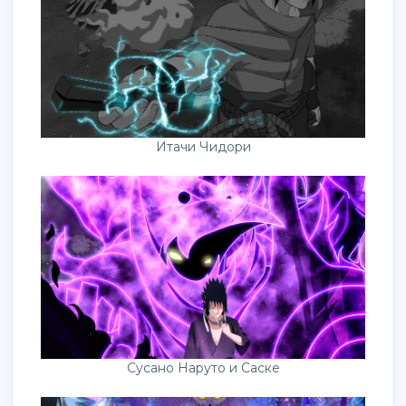
Итачи Чидори
Сусано Наруто и Саске