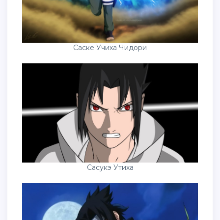
Саске Учиха Чидори
Сасукэ Утиха