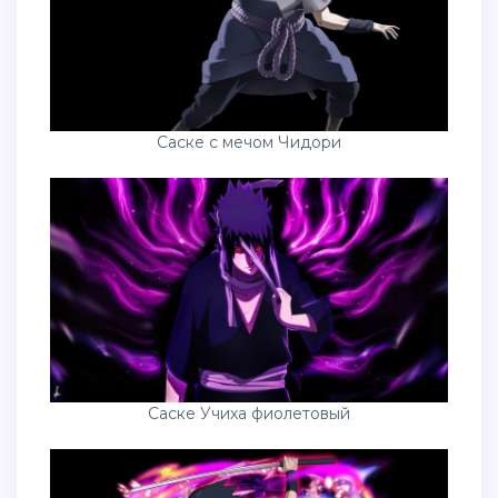
Саске с мечом Чидори
Саске Учиха фиолетовый