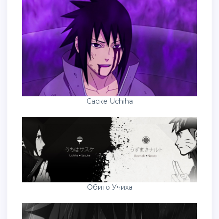
Саске Uchiha
Обито Учиха