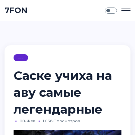
7FON
---
Саске учиха на
аву самые
легендарные
08-Фев
1 036 Просмотров