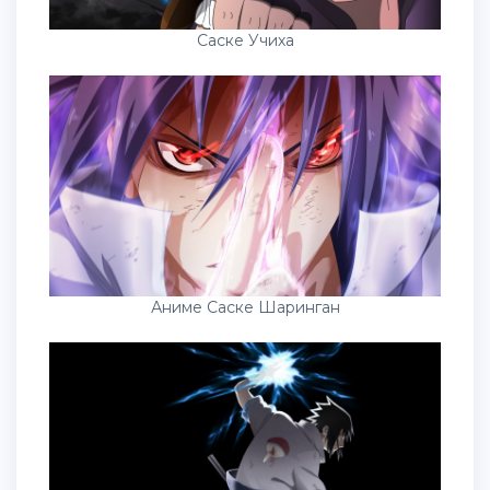
Саске Учиха
Аниме Саске Шаринган