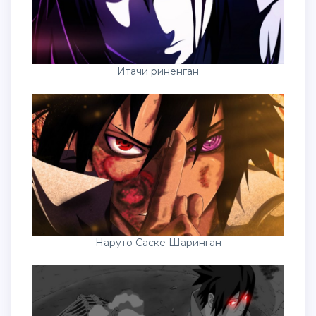
Итачи риненган
Наруто Саске Шаринган