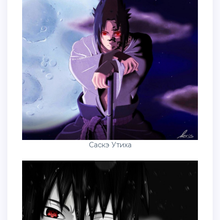
Саскэ Утиха