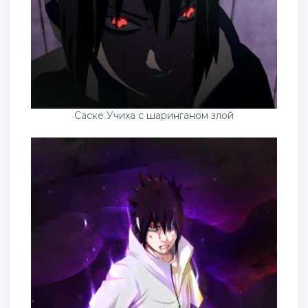
Саске Учиха с шаринганом злой