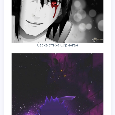
Саскэ Утиха Сиринган