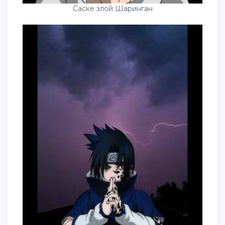
Саске злой Шаринган