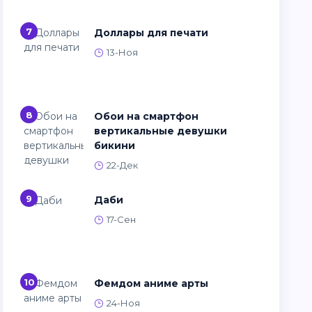
7
Доллары для печати
13-Ноя
8
Обои на смартфон
вертикальные девушки
бикини
22-Дек
9
Даби
17-Сен
10
Фемдом аниме арты
24-Ноя