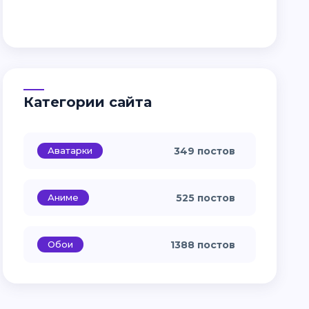
Категории сайта
Аватарки
349 постов
Аниме
525 постов
Обои
1388 постов