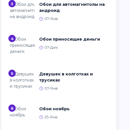
3
Обои для автомагнитолы на
андроид
07-Янв
4
Обои приносящие деньги
07-Дек
5
Девушек в колготках и
трусиках
07-Янв
6
Обои ноябрь
25-Янв