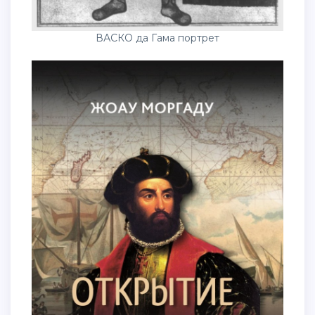
ВАСКО да Гама портрет