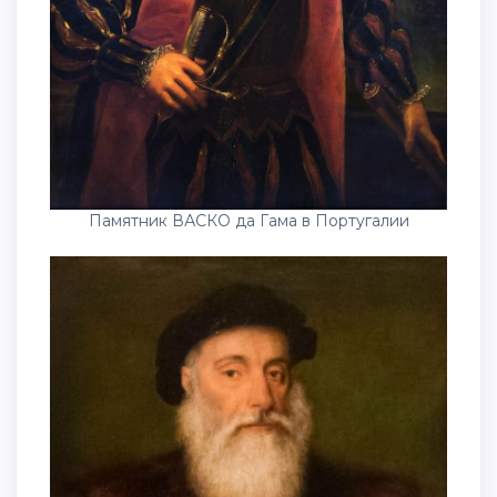
Памятник ВАСКО да Гама в Португалии