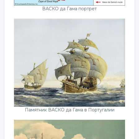
ВАСКО да Гама портрет
Памятник ВАСКО да Гама в Португалии