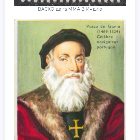
ВАСКО да га ММА В Индию