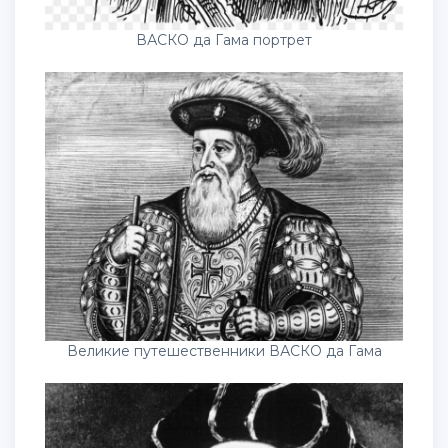
ВАСКО да Гама портрет
Великие путешественники ВАСКО да Гама