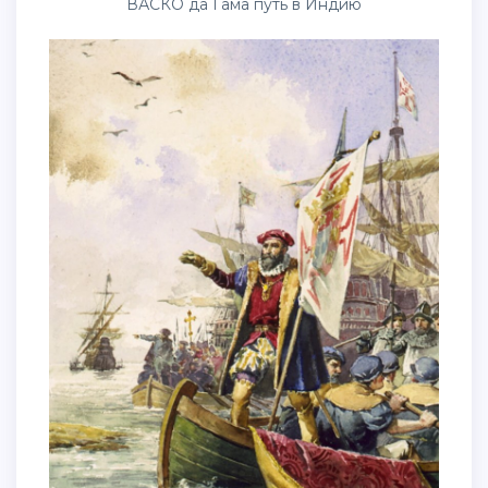
ВАСКО да Гама путь в Индию