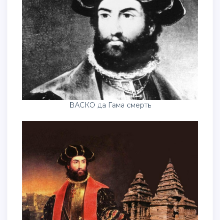
ВАСКО да Гама смерть