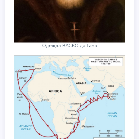
Одежда ВАСКО да Гама