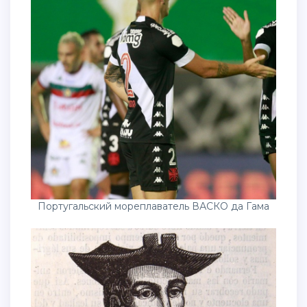
Португальский мореплаватель ВАСКО да Гама