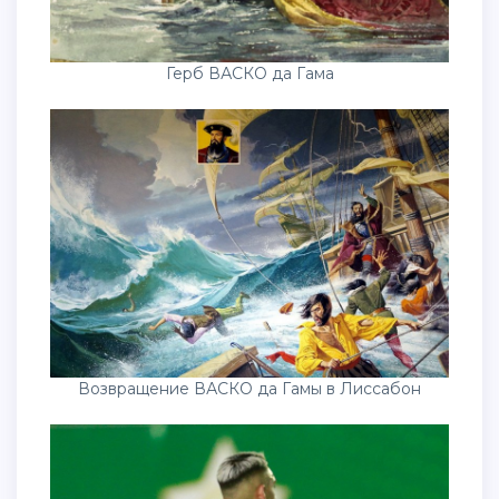
Герб ВАСКО да Гама
Возвращение ВАСКО да Гамы в Лиссабон