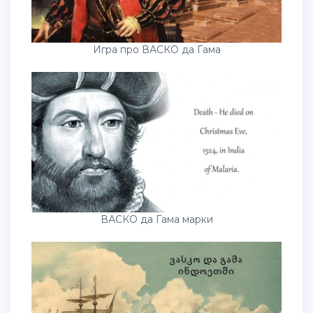
Игра про ВАСКО да Гама
ВАСКО да Гама марки