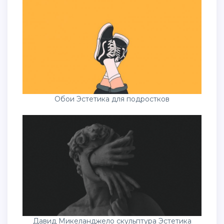
Обои Эстетика для подростков
Давид Микеланджело скульптура Эстетика