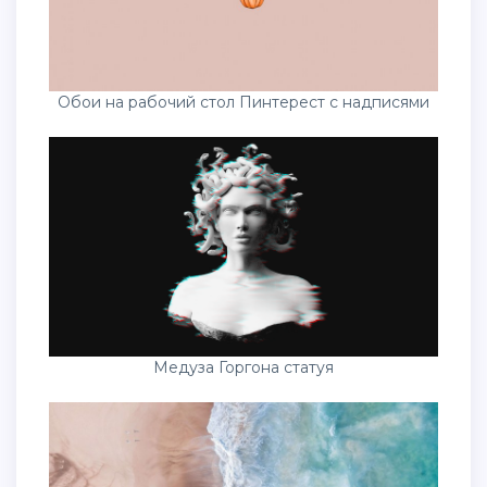
Обои на рабочий стол Пинтерест с надписями
Медуза Горгона статуя