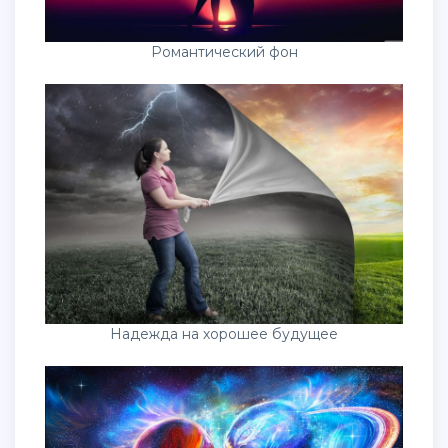
Романтический фон
Надежда на хорошее будущее