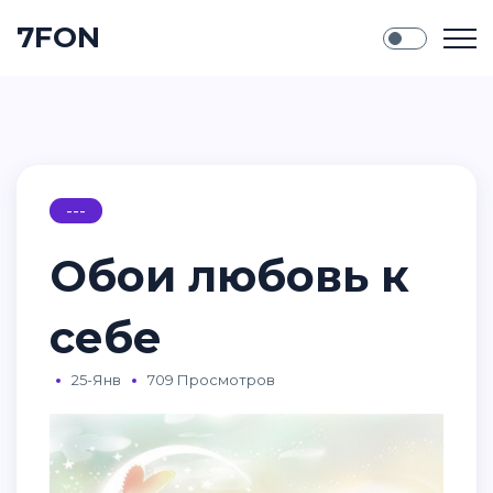
7FON
---
Обои любовь к
себе
25-Янв
709 Просмотров