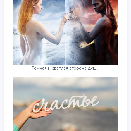
Темная и светлая сторона души