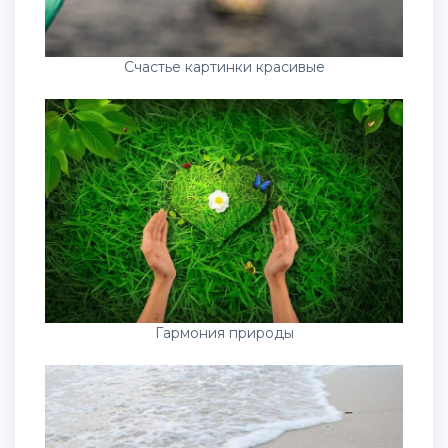
Счастье картинки красивые
Гармония природы