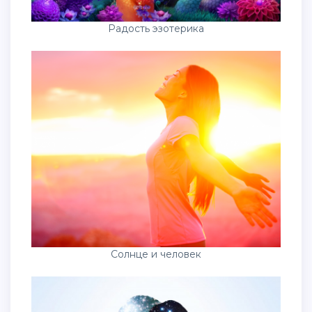
Радость эзотерика
Солнце и человек