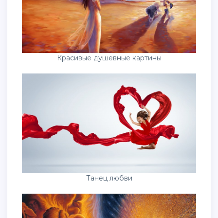
Красивые душевные картины
Танец любви