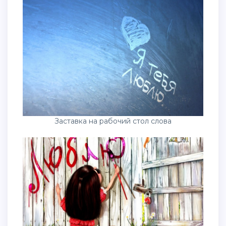
Заставка на рабочий стол слова