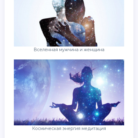
Вселенная мужчина и женщина
Космическая энергия медитация