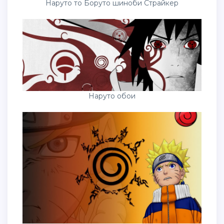
Наруто то Боруто шиноби Страйкер
Наруто обои