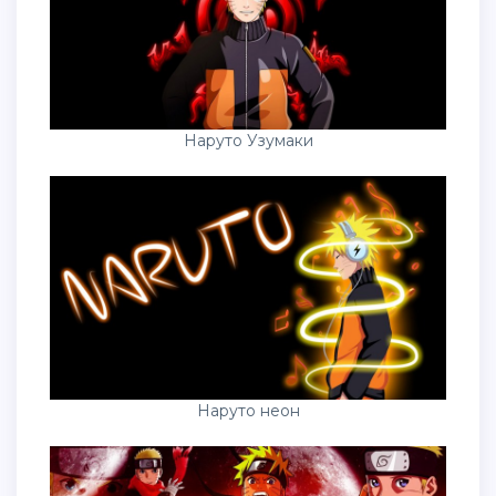
Наруто Узумаки
Наруто неон