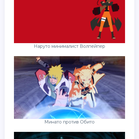
Наруто минималист Волпейпер
Минато против Обито