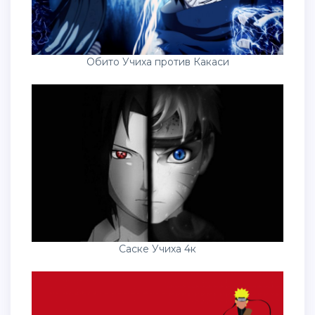
Обито Учиха против Какаси
Саске Учиха 4к