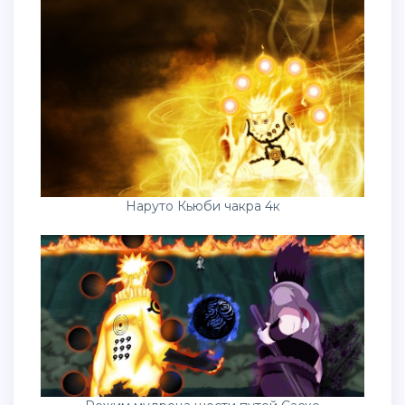
Наруто Кьюби чакра 4к