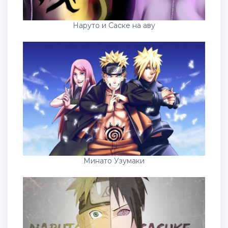
Наруто и Саске на аву
Минато Узумаки