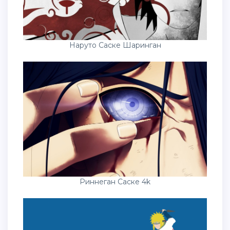
Наруто Саске Шаринган
Риннеган Саске 4k