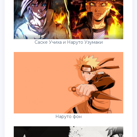
Саске Учиха и Наруто Узумаки
Наруто фон