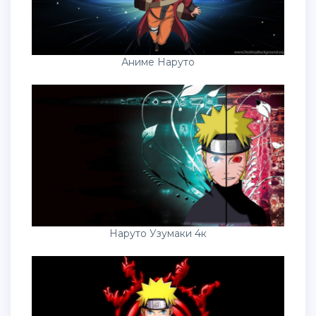
Аниме Наруто
Наруто Узумаки 4к