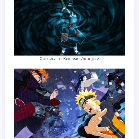
Хошигаке Кисаме Акацуки