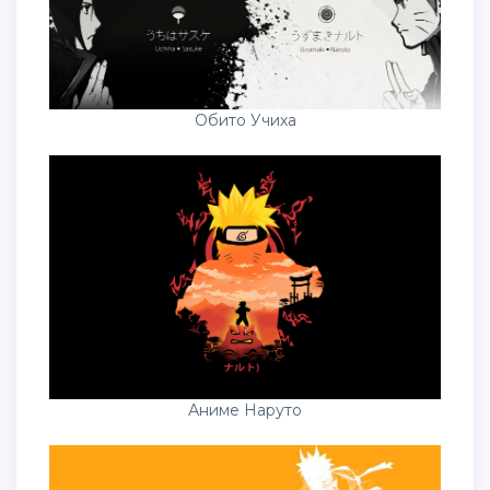
Обито Учиха
Аниме Наруто