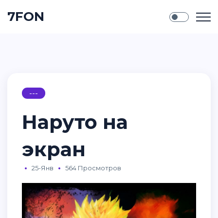
7FON
---
Наруто на
экран
25-Янв
564 Просмотров