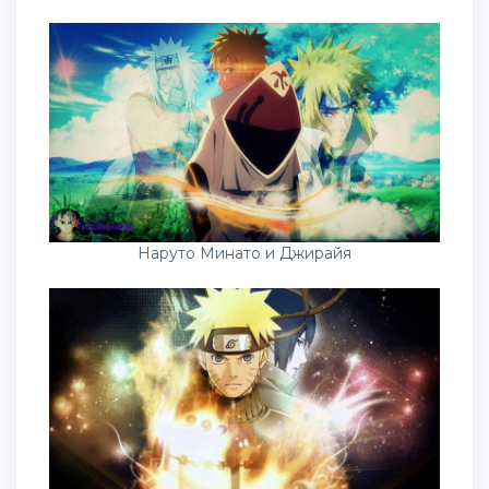
Наруто Минато и Джирайя