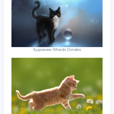
Художник Rihards Donskis