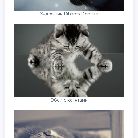
Художник Rihards Donskis
Обои с котятами