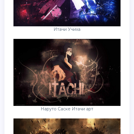
Итачи Учиха
Наруто Саске Итачи арт