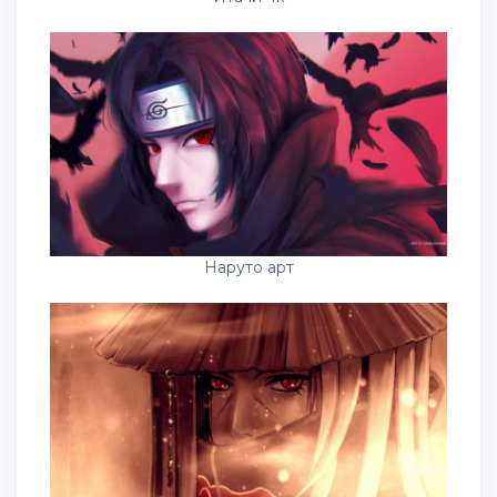
Наруто арт
Итачи Учиха Шаринган 4к