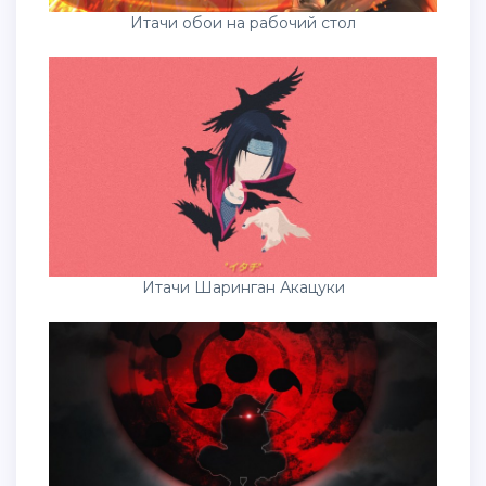
Итачи Шаринган Акацуки
Итачи и Саске арт 4к