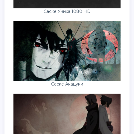
Саске Акацуки