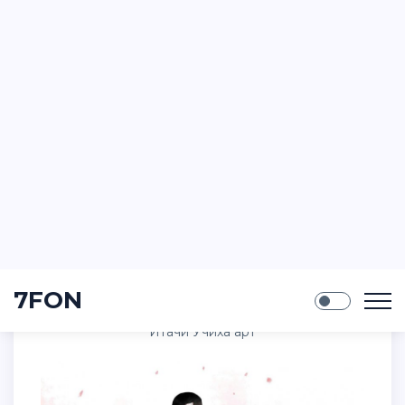
Итачи 4k
Итачи Учиха арт