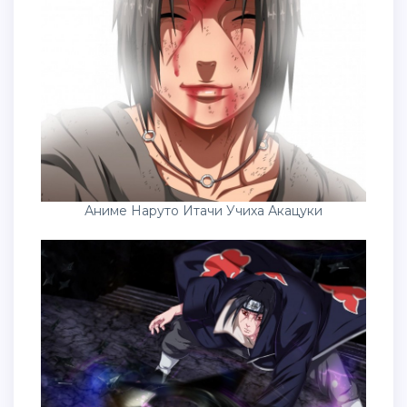
Аниме Наруто Итачи Учиха Акацуки
Сусано Итачи завершенное