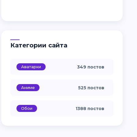
Категории сайта
Аватарки
349 постов
Аниме
525 постов
Обои
1388 постов