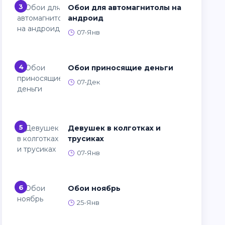
3
Обои для автомагнитолы на
андроид
07-Янв
4
Обои приносящие деньги
07-Дек
5
Девушек в колготках и
трусиках
07-Янв
6
Обои ноябрь
25-Янв