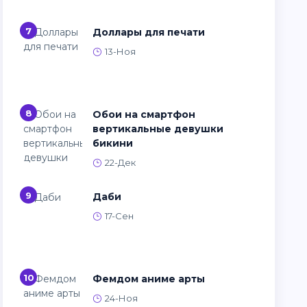
7
Доллары для печати
13-Ноя
8
Обои на смартфон
вертикальные девушки
бикини
22-Дек
9
Даби
17-Сен
10
Фемдом аниме арты
24-Ноя