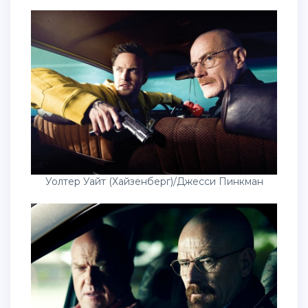
Уолтер Уайт (Хайзенберг)/Джесси Пинкман