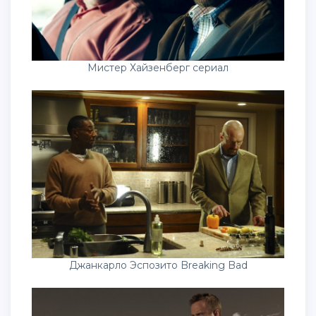
Мистер Хайзенберг сериал
Джанкарло Эспозито Breaking Bad