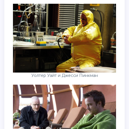
Уолтер Уайт и Джесси Пинкман