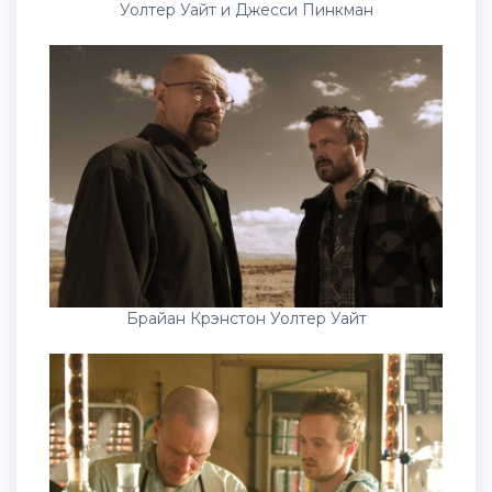
Уолтер Уайт и Джесси Пинкман
Брайан Крэнстон Уолтер Уайт