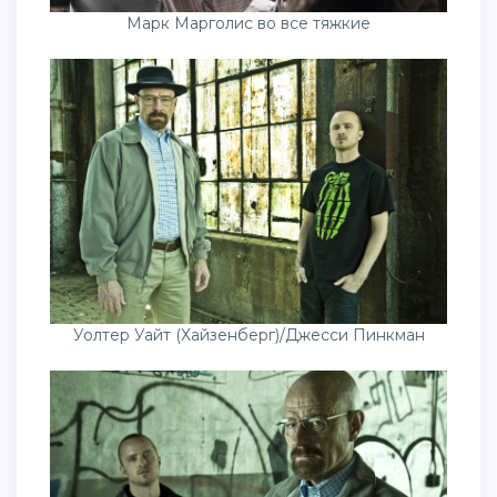
Марк Марголис во все тяжкие
Уолтер Уайт (Хайзенберг)/Джесси Пинкман