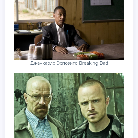
Джанкарло Эспозито Breaking Bad