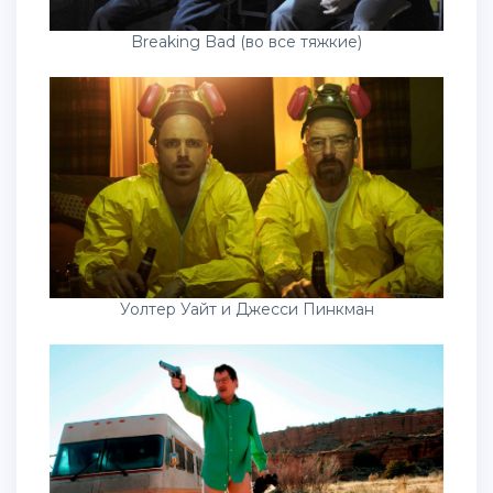
Breaking Bad (во все тяжкие)
Уолтер Уайт и Джесси Пинкман