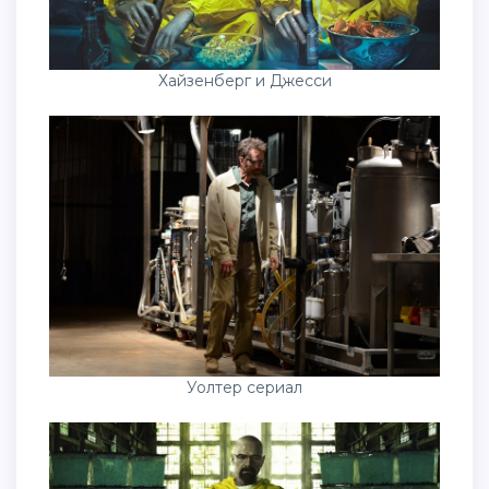
Хайзенберг и Джесси
Уолтер сериал