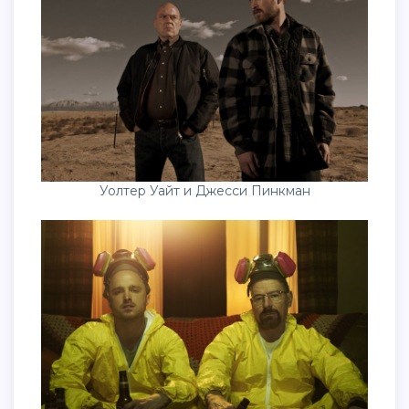
Уолтер Уайт и Джесси Пинкман