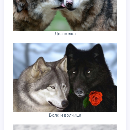
Два волка
Волк и волчица