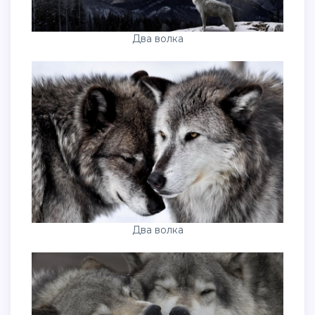
Два волка
Два волка