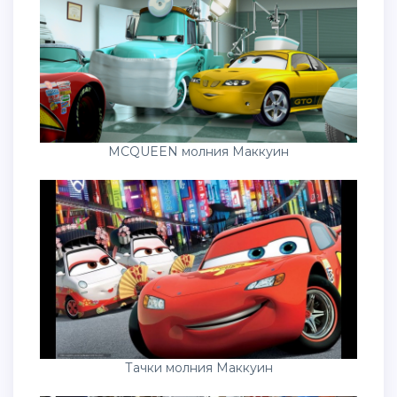
MCQUEEN молния Маккуин
Тачки молния Маккуин