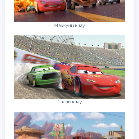
Маккуин кчау
Салли кчау