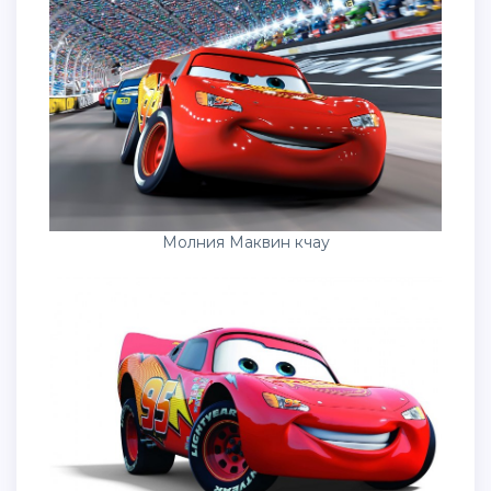
Молния Маквин кчау