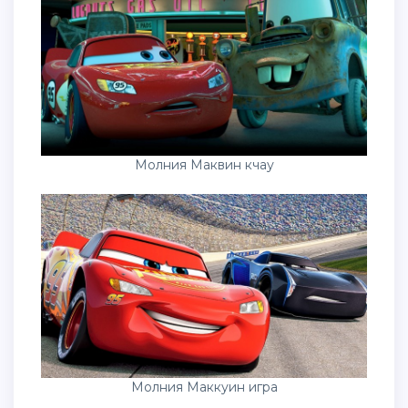
Молния Маквин кчау
Молния Маккуин игра