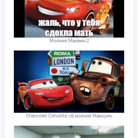
Молния Маквин 2
Chevrolet Corvette c6 молния Маккуин