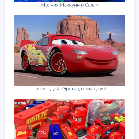
Молния Маккуин и Салли
Тачки 1 Дейл Эрнхардт младший