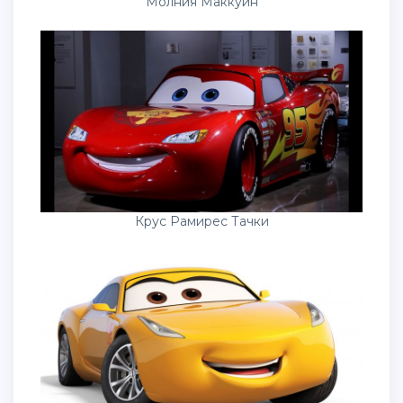
Молния Маккуин
Крус Рамирес Тачки