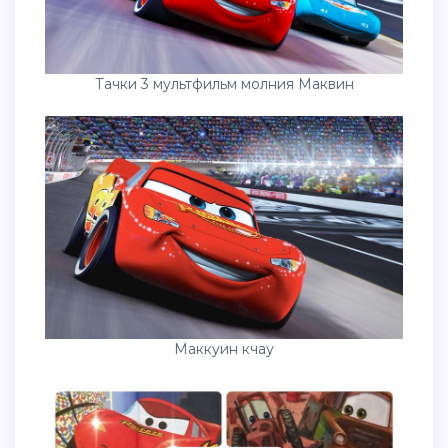
Тачки 3 мультфильм молния Маквин
Маккуин кчау