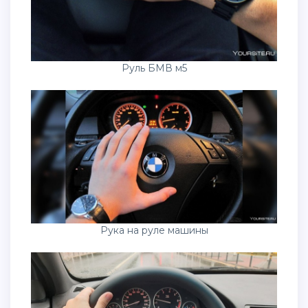
Руль БМВ м5
Рука на руле машины