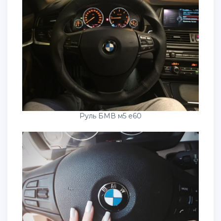
Руль БМВ м5 е60