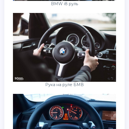
BMW i8 руль
Рука на руле БМВ