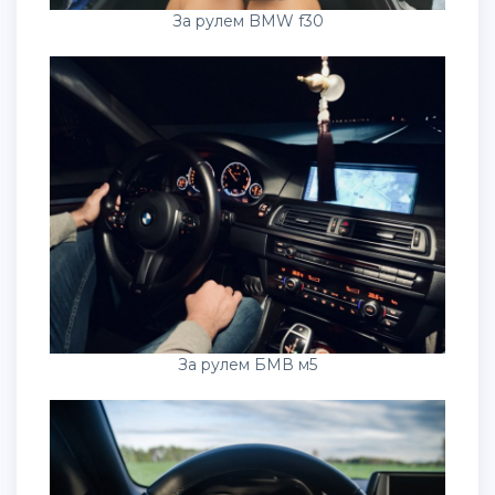
За рулем BMW f30
За рулем БМВ м5