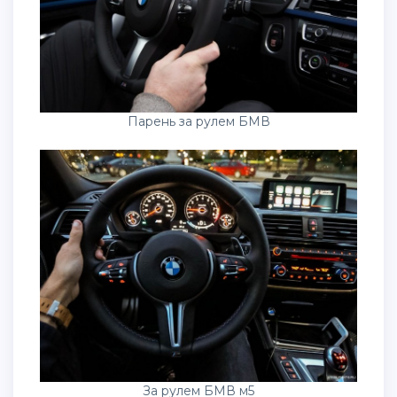
Парень за рулем БМВ
За рулем БМВ м5