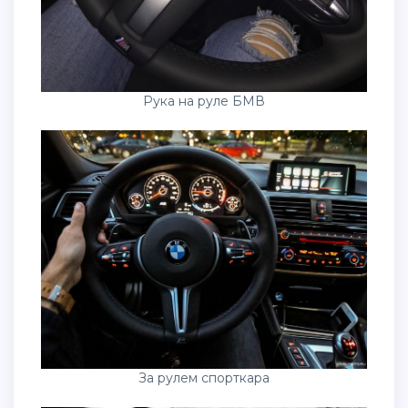
Рука на руле БМВ
За рулем спорткара