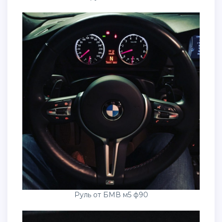
Руль от БМВ м5 ф90