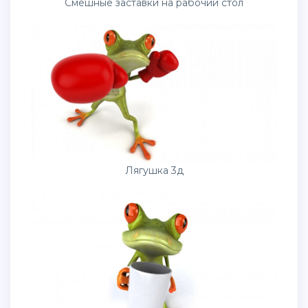
Смешные заставки на рабочий стол
Лягушка 3д