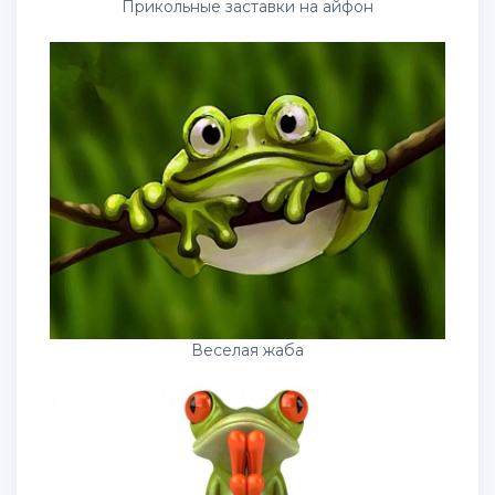
Прикольные заставки на айфон
Веселая жаба