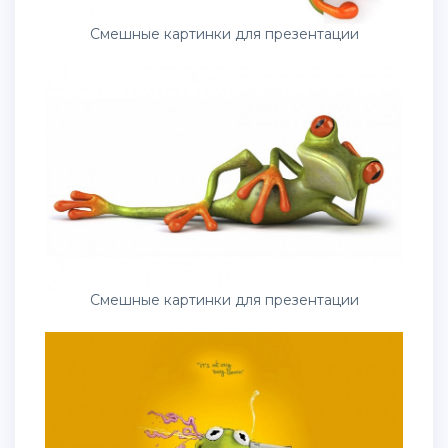
Смешные картинки для презентации
Смешные картинки для презентации