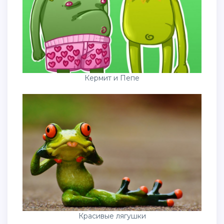
Кермит и Пепе
Красивые лягушки