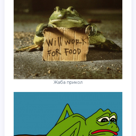
Жаба прикол