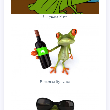
Лягушка Мем
Веселая бутылка