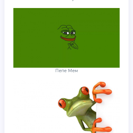
Пепе Мем