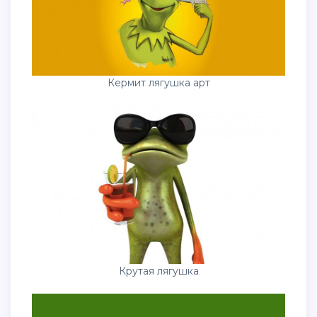
Кермит лягушка арт
Крутая лягушка