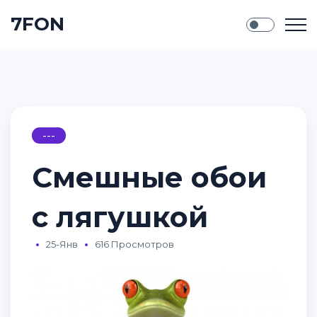
7FON
---
Смешные обои
с лягушкой
25-Янв
616 Просмотров