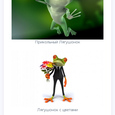
Прикольный Лягушонок
Лягушонок с цветами