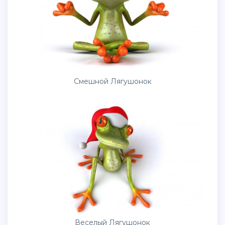
Смешной Лягушонок
Веселый Лягушонок