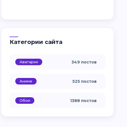
Категории сайта
Аватарки
349 постов
Аниме
525 постов
Обои
1388 постов