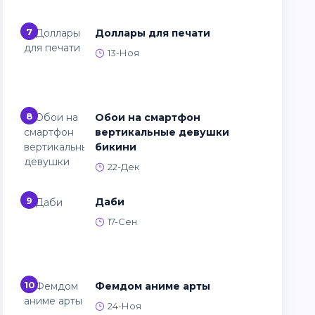
7
Доллары для печати
13-Ноя
8
Обои на смартфон
вертикальные девушки
бикини
22-Дек
9
Даби
17-Сен
10
Фемдом аниме арты
24-Ноя