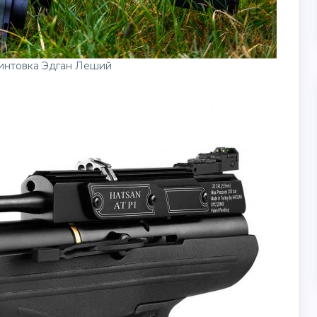
интовка Эдган Леший