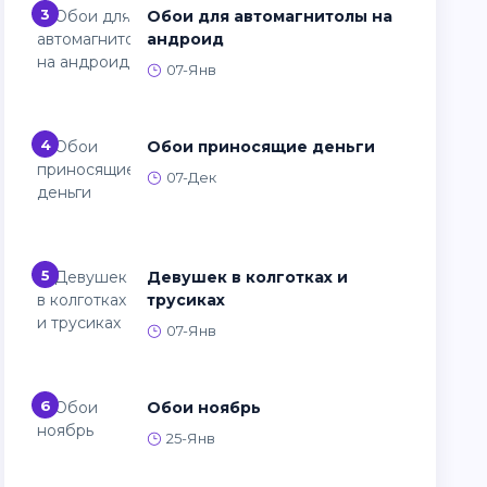
3
Обои для автомагнитолы на
андроид
07-Янв
4
Обои приносящие деньги
07-Дек
5
Девушек в колготках и
трусиках
07-Янв
6
Обои ноябрь
25-Янв