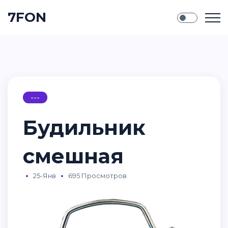
7FON
---
Будильник
смешная
25-Янв
695 Просмотров