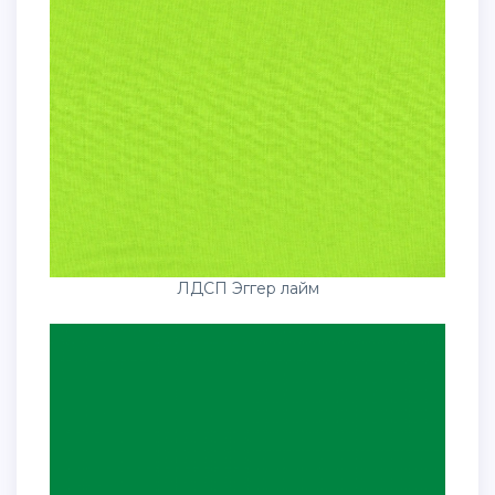
ЛДСП Эггер лайм