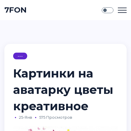
7FON
---
Картинки на
аватарку цветы
креативное
25-Янв
575 Просмотров