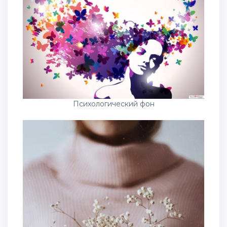
Психологический фон