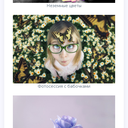
Неземные цветы
Фотосессия с бабочками