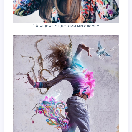
Женщина с цветами наголоове