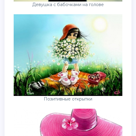
Девушка с бабочками на голове
Позитивные открытки