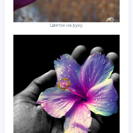
Цветок на руку.