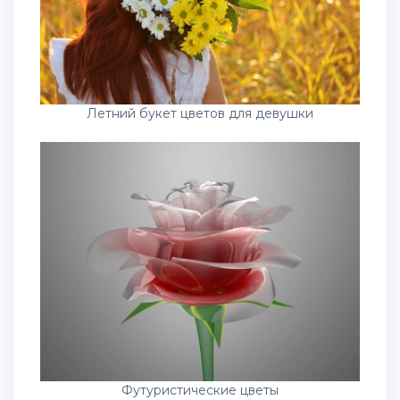
Летний букет цветов для девушки
Футуристические цветы