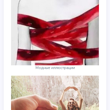
Модные иллюстрации