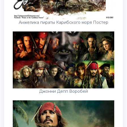
Анжелика пираты Карибского моря Постер
Джонни Депп Воробей