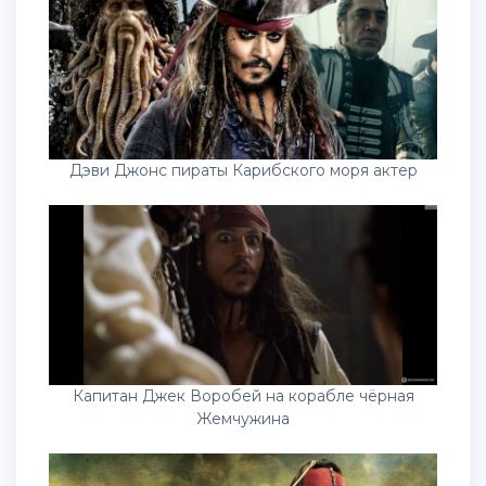
Дэви Джонс пираты Карибского моря актер
Капитан Джек Воробей на корабле чёрная
Жемчужина