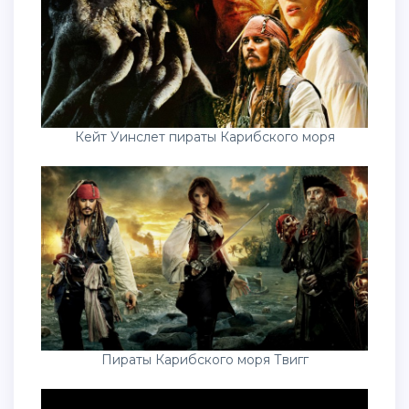
Кейт Уинслет пираты Карибского моря
Пираты Карибского моря Твигг