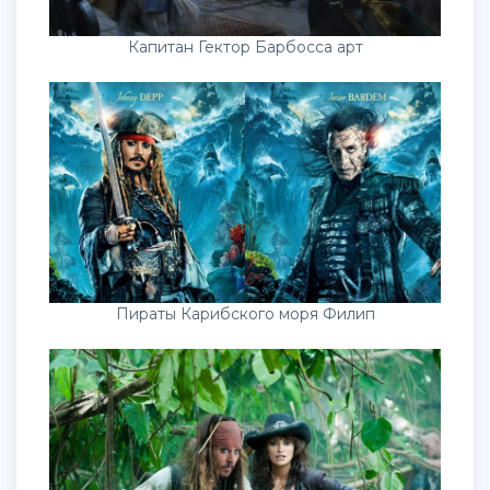
Капитан Гектор Барбосса арт
Пираты Карибского моря Филип