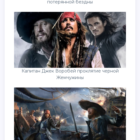
потерянной бездны
Капитан Джек Воробей проклятие черной
Жемчужины